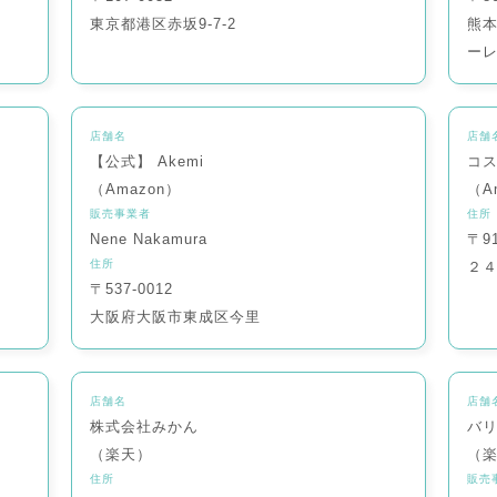
東京都港区赤坂9-7-2
熊
ーレ
店舗名
店舗
【公式】 Akemi
コス
（Amazon）
（A
販売事業者
住所
Nene Nakamura
〒9
住所
２
〒537-0012
大阪府大阪市東成区今里
店舗名
店舗
株式会社みかん
バ
（楽天）
（
住所
販売