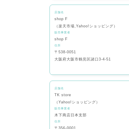
店舗名
shop F
（楽天市場,Yahoo!ショッピング）
販売事業者
shop F
住所
〒538-0051
大阪府大阪市鶴見区諸口3-4-51
店舗名
TK store
（Yahoo!ショッピング）
販売事業者
木下商店日本支部
住所
〒356-0001