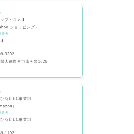
名
ョップ・コメオ
ahoo!ショッピング）
事業者
メオ
9-3202
県大網白里市南今泉1629
名
ひ商店EC事業部
mazon）
事業者
ひ商店EC事業部
9-1102