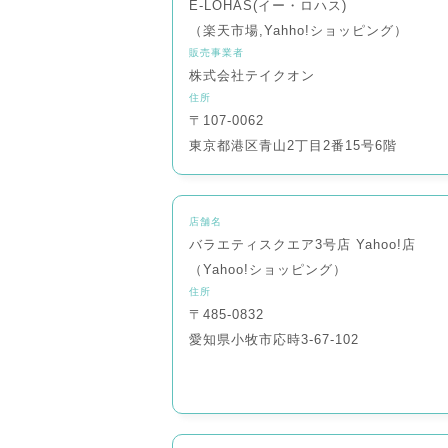
E-LOHAS(イー・ロハス)
（楽天市場,Yahho!ショッピング）
販売事業者
株式会社テイクオン
住所
〒107-0062
東京都港区青山2丁目2番15号6階
店舗名
バラエティスクエア3号店 Yahoo!店
（Yahoo!ショッピング）
住所
〒485-0832
愛知県小牧市応時3-67-102