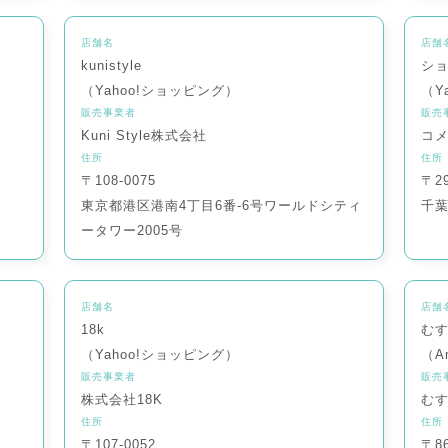
店舗名
店舗
kunistyle
シ
（Yahoo!ショッピング）
（Y
販売事業者
販売
Kuni Style株式会社
コ
住所
住所
〒108-0075
〒29
東京都港区港南4丁目6番-6号ワールドシティ
千葉
ータワー2005号
店舗名
店舗
18k
むす
（Yahoo!ショッピング）
（A
販売事業者
販売
株式会社18K
むす
住所
住所
〒107-0052
〒86