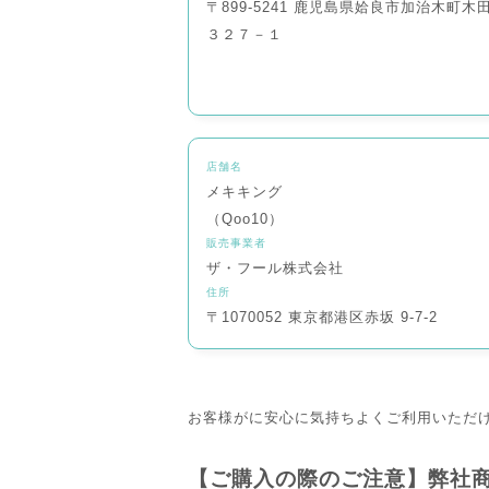
〒899-5241 鹿児島県姶良市加治木町木
３２７－１
店舗名
メキキング
（Qoo10）
販売事業者
ザ・フール株式会社
住所
〒1070052 東京都港区赤坂 9-7-2
お客様がに安心に気持ちよくご利用いただ
【ご購入の際のご注意】弊社