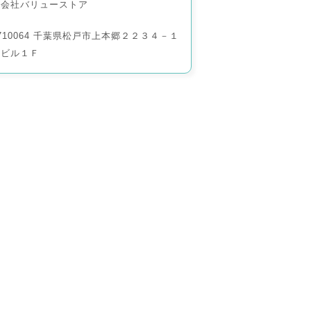
式会社バリューストア
710064 千葉県松戸市上本郷２２３４－１
越ビル１Ｆ