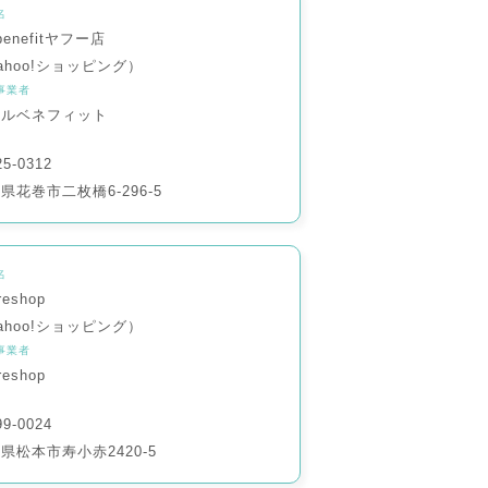
名
lbenefitヤフー店
ahoo!ショッピング）
事業者
ィルベネフィット
5-0312
県花巻市二枚橋6-296-5
名
reshop
ahoo!ショッピング）
事業者
reshop
9-0024
県松本市寿小赤2420-5