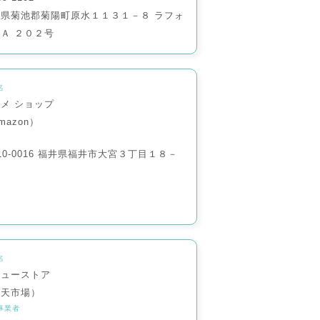
本県菊池郡菊陽町原水１１３１－８ ラフォ
Ａ ２０２号
名
メ ショップ
mazon）
10-0016 福井県福井市大宮３丁目１８－
４
名
リューストア
楽天市場）
事業者