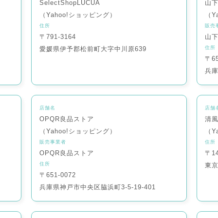
SelectShopLUCUA
山
（Yahoo!ショッピング）
（Y
住所
販売
〒791-3164
山
住所
愛媛県伊予郡松前町大字中川原639
〒65
兵庫
店舗名
店舗
OPQR良品ストア
清
（Yahoo!ショッピング）
（Y
販売事業者
住所
OPQR良品ストア
〒14
住所
東京
〒651-0072
兵庫県神戸市中央区脇浜町3-5-19-401