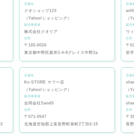
店舗名
店舗
クオショップ123
wil
（Yahoo!ショッピング）
（Y
販売事業者
販売
株式会社クオリア
ウ
住所
住所
〒165-0026
〒02
東京都中野区新井2-4-8グレイス中野2a
岩手
店舗名
店舗
Ks-STORE ヤフー店
sha
（Yahoo!ショッピング）
（Y
販売事業者
販売
合同会社SandS
sha
住所
住所
〒071-0547
〒39
2
北海道空知郡上富良野町泉町2丁目6-15
長野