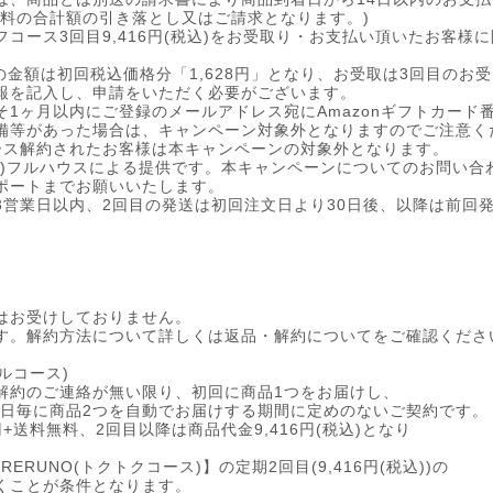
数料の合計額の引き落とし又はご請求となります。)
コース3回目9,416円(税込)をお受取り・お支払い頂いたお客様に
ドの金額は初回税込価格分「1,628円」となり、お受取は3回目の
報を記入し、申請をいただく必要がございます。
そ1ヶ月以内にご登録のメールアドレス宛にAmazonギフトカード
備等があった場合は、キャンペーン対象外となりますのでご注意く
ース解約されたお客様は本キャンペーンの対象外となります。
)フルハウスによる提供です。本キャンペーンについてのお問い合わ
ポートまでお願いいたします。
3営業日以内、2回目の発送は初回注文日より30日後、以降は前回
はお受けしておりません。
す。解約方法について詳しくは返品・解約についてをご確認くださ
シャルコース)
解約のご連絡が無い限り、初回に商品1つをお届けし、
60日毎に商品2つを自動でお届けする期間に定めのないご契約です。
+送料無料、2回目以降は商品代金9,416円(税込)となり
。
ERUNO(トクトクコース)】の定期2回目(9,416円(税込))の
くことが条件となります。