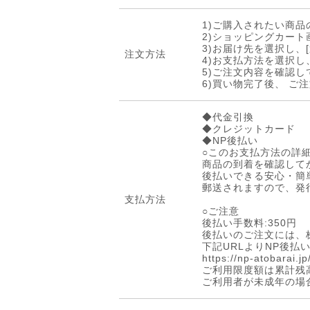
1)ご購入されたい商品
2)ショッピングカート
3)お届け先を選択し、
注文方法
4)お支払方法を選択し
5)ご注文内容を確認し
6)買い物完了後、 
◆代金引換
◆クレジットカード
◆NP後払い
○このお支払方法の詳
商品の到着を確認してか
後払いできる安心・簡
郵送されますので、発
支払方法
○ご注意
後払い手数料:350円
後払いのご注文には、
下記URLよりNP後
https://np-atobarai.j
ご利用限度額は累計残高
ご利用者が未成年の場