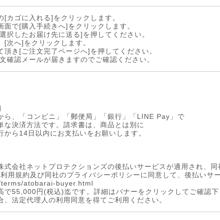
の[カゴに入れる]をクリックします。
画面で[購入手続きへ]をクリックします。
[選択したお届け先に送る]を押してください。
、[次へ]をクリックします。
て頂き[ご注文完了ページへ]を押してください。
ご注文確認メールが届きますのでご確認ください。
細
ら、「コンビニ」「郵便局」「銀行」「LINE Pay」で
単な決済方法です。請求書は、商品とは別に
行から14日以内にお支払いをお願いします。
株式会社ネットプロテクションズの後払いサービスが適用され、同
払い利用規約及び同社のプライバシーポリシーに同意して、後払いサ
p/terms/atobarai-buyer.html
で55,000円(税込)迄です。詳細はバナーをクリックしてご確認
合、法定代理人の利用同意を得てご利用ください。