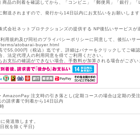
 商品の到着を確認してから、「コンビニ」「郵便局」「銀行」「LI
に郵送されますので、発行から14日以内にお支払いをお願いします
株式会社ネットプロテクションズの提供する NP後払いサービスが
払い利用規約及び同社のプライバシーポリシーに同意して、後払いサ
p/terms/atobarai-buyer.html
で55,000円（税込）迄です。詳細はバナーをクリックしてご確
合、法定代理人の利用同意を得てご利用ください。
もお支払の確認ができない場合、手数料が加算される場合がござい
AmazonPay:注文時の引き落とし(定期コースの場合は定期の受
送の請求書で到着から14日以内
時
内に発送致します。
日祝を除く平日)