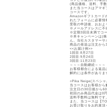
(商品価格、送料、手
また当コースはアマギフ
コースです。
Amazonギフトカー
れたフォームに必要情
受取の申請後、おおよ
※メールアドレスに不
※定期3回目未満でコ
※本キャンペーンは(株
ん。当社カスタマーサ
商品の発送は注文から
<<お届け例>>
1回目:8月27日
2回目:9月24日
3回目:11月23日
～～～自動継続～～～
お客様都合による返品
解約には条件がありま
○Pika Neige(スペ
当コースはお客様から
注文日の30日後から
初回のみ商品代金は0円
送料手数料は無料です
また、当コースは【TOR
お受け取りをお約束頂