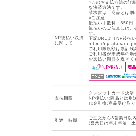
○このお支払方法の詳細
な決済方法です。
請求書は、商品とは別
○ご注意
後払い手数料：350円
後払いのご注文には、
す。
NP後払い決済
下記URLよりNP後
に関して
https://np-atobarai.j
ご利用限度額は累計残高
ご利用者が未成年の場
お支払い期日を過ぎて
クレジットカード決済・
支払期限
NP後払い:商品とは別
代金引換:商品受け取り
ご注文から3営業日以
引渡し時期
(営業日は年末年始・土