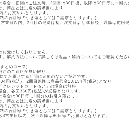
の場合、初回はご注文時、2回目は30日後、以降は60日毎に一回
は、商品とは別送の請求書により
以内のお支払いとなります。
数料の合計額の引き落とし又はご請求となります。)
3営業日以内、2回目の発送は初回注文日より30日後、以降は前回
はお受けしておりません。
す。解約方法について詳しくは返品・解約についてをご確認くださ
月おまとめコース)
解約のご連絡が無い限り、
自動でお届けする期間に定めのないご契約です。
34円(税込)、2回目以降は商品代金13,134円(税込)となり
「クレジットカード払い」の場合は無料
合、各回350円(税込)が必要となります。
の場合は90日毎に1回分のお引き落とし、
は、商品とは別送の請求書により
以内のお支払いとなります。
数料の合計額の引き落とし又はご請求となります。)
ら3営業日以内、次回以降は90日毎のお届けとなります。