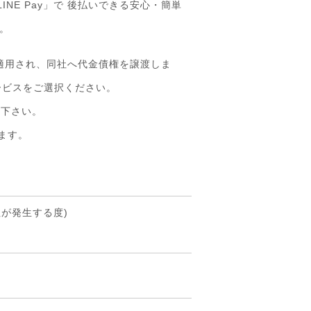
NE Pay」で 後払いできる安心・簡単
。
適用され、同社へ代金債権を譲渡しま
ービスをご選択ください。
認下さい。
ます。
注が発生する度)