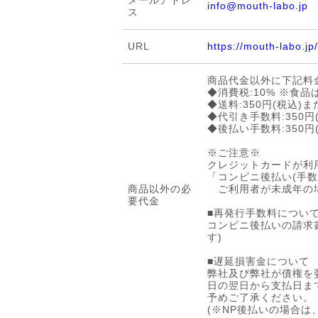
メールアドレ
info@mouth-labo.jp
ス
URL
https://mouth-labo.jp/
商品代金以外に下記料
◆消費税:10% ※食品
◆送料:350円(税込)ま
◆代引き手数料:350円
◆後払い手数料:350円
※ご注意※
クレジットカードが利
「コンビニ後払い(手数
商品以外の必
ご利用者が未成年の場
要代金
■再発行手数料につい
コンビニ後払いの請求
す)
■遅延損害金について
弊社及び弊社が債権を
日の翌日から支払日まで
予めご了承ください。
(※NP後払いの場合は