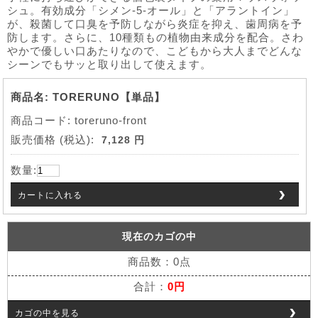
シュ。有効成分「シメン-5-オール」と「アラントイン」
が、殺菌して口臭を予防しながら炎症を抑え、歯周病を予
防します。さらに、10種類もの植物由来成分を配合。さわ
やかで優しい口あたりなので、こどもから大人までどんな
シーンでもサッと取り出して使えます。
商品名: TORERUNO【単品】
商品コード: toreruno-front
販売価格
(税込):
7,128 円
数量:
カートに入れる
現在のカゴの中
商品数：0点
合計：
0円
カゴの中を見る